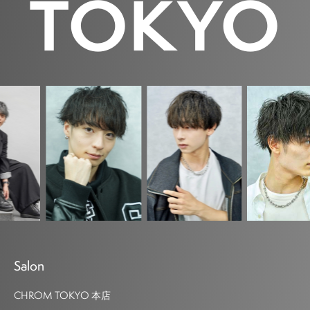
T
O
K
Y
O
Salon
CHROM TOKYO 本店